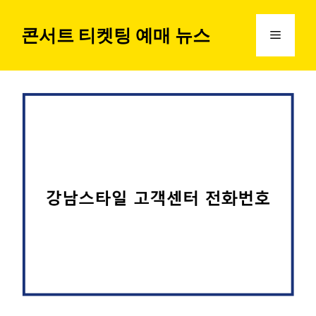
컨
텐
콘서트 티켓팅 예매 뉴스
메
츠
로
뉴
건
너
뛰
기