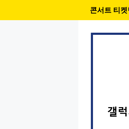
컨
콘서트 티켓
텐
츠
로
건
너
뛰
기