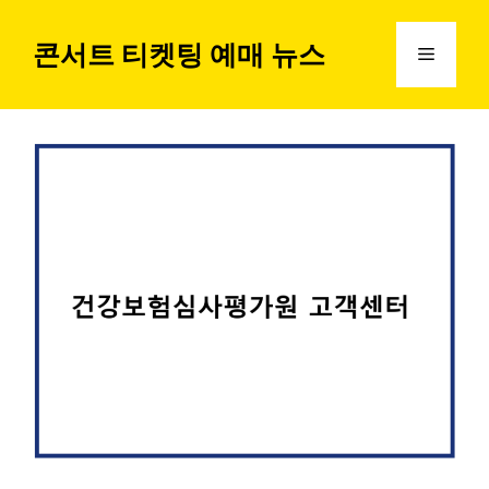
컨
텐
콘서트 티켓팅 예매 뉴스
메
츠
로
뉴
건
너
뛰
기