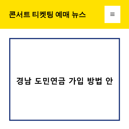
컨
텐
콘서트 티켓팅 예매 뉴스
메
츠
로
뉴
건
너
뛰
기