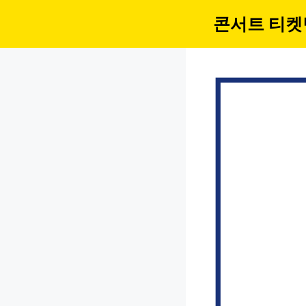
컨
콘서트 티켓
텐
츠
로
건
너
뛰
기