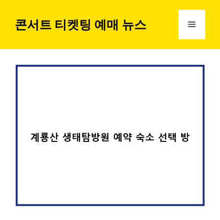
컨
텐
콘서트 티켓팅 예매 뉴스
메
츠
로
뉴
건
너
뛰
기