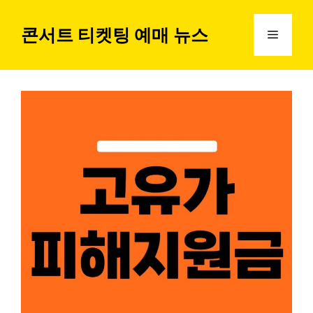
컨
텐
콘서트 티켓팅 예매 뉴스
메
츠
로
뉴
건
너
뛰
기