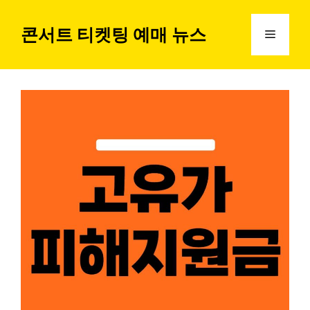
컨
텐
콘서트 티켓팅 예매 뉴스
메
츠
로
뉴
건
너
뛰
기