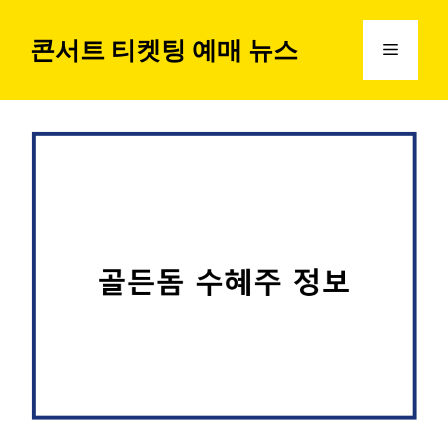
컨
텐
콘서트 티켓팅 예매 뉴스
메
츠
로
뉴
건
너
뛰
기