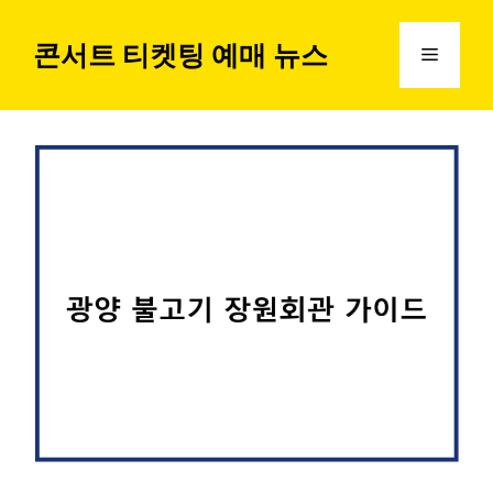
컨
텐
콘서트 티켓팅 예매 뉴스
메
츠
로
뉴
건
너
뛰
기