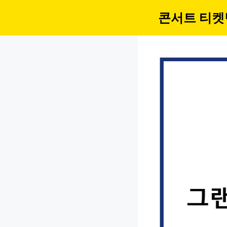
컨
콘서트 티켓
텐
츠
로
건
너
뛰
기