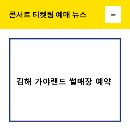
컨
텐
콘서트 티켓팅 예매 뉴스
메
츠
로
뉴
건
너
뛰
기