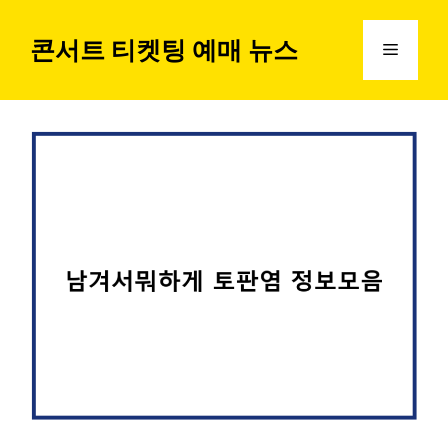
컨
텐
콘서트 티켓팅 예매 뉴스
메
츠
로
뉴
건
너
뛰
기