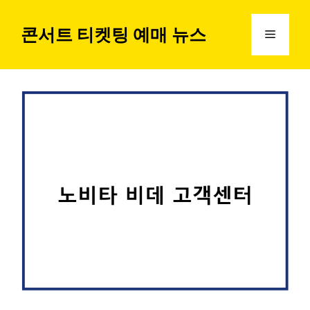
컨
텐
콘서트 티켓팅 예매 뉴스
메
츠
로
뉴
건
너
뛰
기