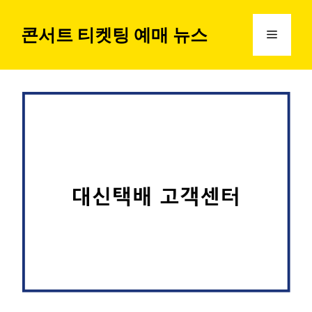
컨
텐
콘서트 티켓팅 예매 뉴스
메
츠
로
뉴
건
너
뛰
기