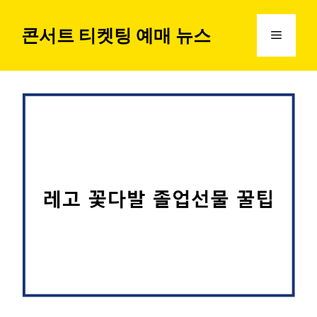
컨
텐
콘서트 티켓팅 예매 뉴스
메
츠
로
뉴
건
너
뛰
기