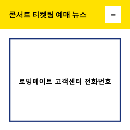
컨
텐
콘서트 티켓팅 예매 뉴스
메
츠
로
뉴
건
너
뛰
기