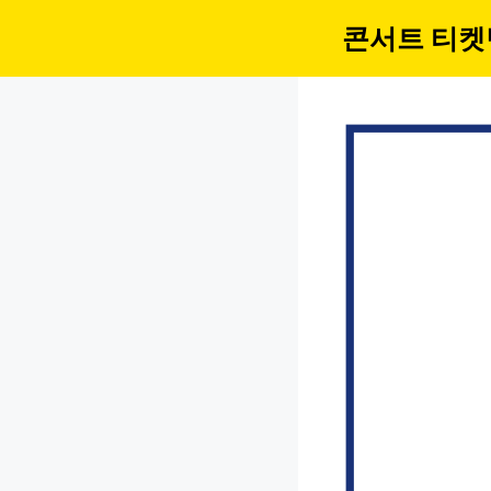
컨
콘서트 티켓
텐
츠
로
건
너
뛰
기