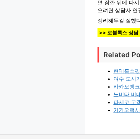
면 잠깐 뒤에 다
으려면 상담사 연
정리해두길 잘했다
>> 로블록스 상담
Related Po
현대홈쇼핑
여수 도시
카카오뱅크
노비타 비데
파세코 고
카카오택시