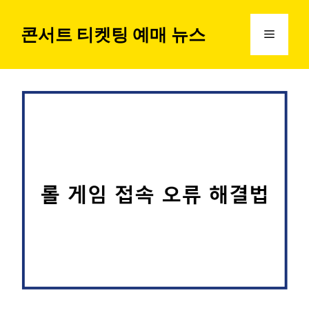
컨
텐
콘서트 티켓팅 예매 뉴스
메
츠
로
뉴
건
너
뛰
기