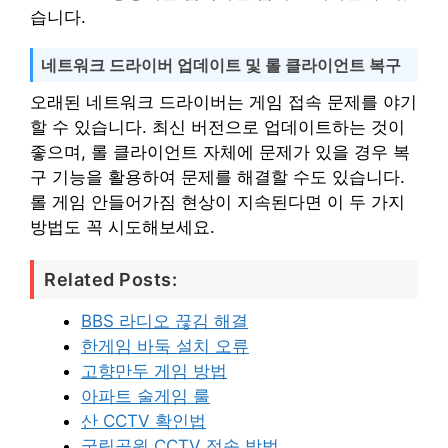
습니다.
네트워크 드라이버 업데이트 및 롤 클라이언트 복구
오래된 네트워크 드라이버는 게임 접속 문제를 야기
할 수 있습니다. 최신 버전으로 업데이트하는 것이
좋으며, 롤 클라이언트 자체에 문제가 있을 경우 복
구 기능을 활용하여 문제를 해결할 수도 있습니다.
롤 게임 안들어가짐 현상이 지속된다면 이 두 가지
방법도 꼭 시도해보세요.
Related Posts:
BBS 라디오 끊김 해결
한게임 바둑 설치 오류
고향만두 게임 방법
아파트 술게임 룰
산 CCTV 확인법
국립공원 CCTV 접속 방법