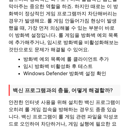
막아주는 중요한 역할을 하죠. 하지만 때로는 이 방
화벽이 정상적인 게임 프로그램까지 차단해버리는
경우가 발생해요. 롤 게임 안들어가짐 현상이 발생
했을 때, 가장 먼저 의심해볼 수 있는 부분이 바로
이 방화벽 설정입니다. 롤 게임을 방화벽 예외 목록
에 추가해주거나, 임시로 방화벽을 비활성화해보는
것만으로도 문제가 해결될 수 있어요.
방화벽 예외 목록에 롤 클라이언트 추가
임시 방화벽 비활성화 후 테스트
Windows Defender 방화벽 설정 확인
백신 프로그램과의 충돌, 어떻게 해결할까?
안전한 인터넷 사용을 위해 설치한 백신 프로그램이
오히려 롤 게임 접속을 방해하는 경우도 종종 있습
니다. 백신 프로그램이 롤 게임 관련 파일을 악성코
드로 오인하여 차단하거나, 게임 실행에 필요한 요