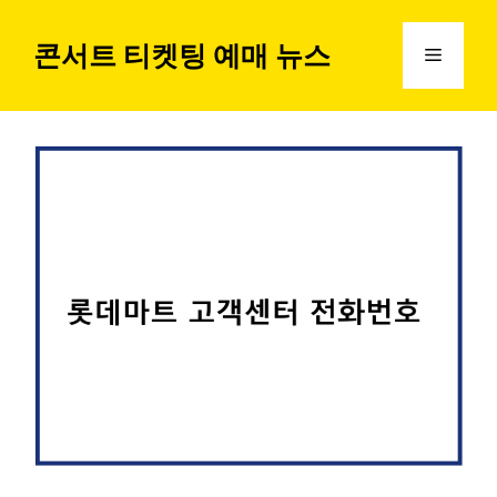
컨
텐
콘서트 티켓팅 예매 뉴스
메
츠
로
뉴
건
너
뛰
기