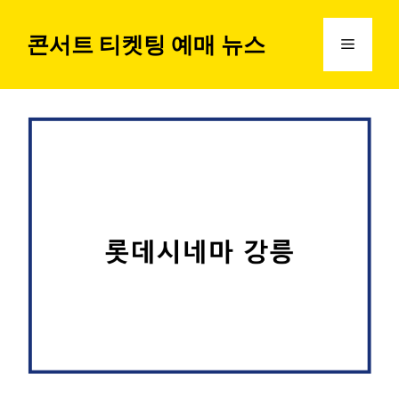
컨
텐
콘서트 티켓팅 예매 뉴스
메
츠
로
뉴
건
너
뛰
기