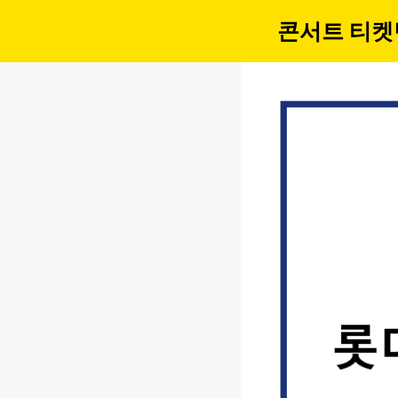
컨
콘서트 티켓
텐
츠
로
건
너
뛰
기