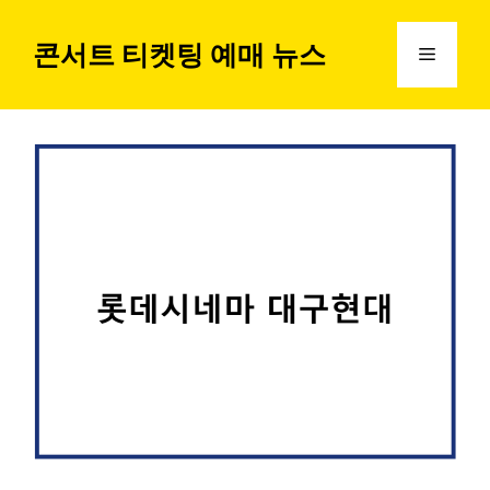
컨
텐
콘서트 티켓팅 예매 뉴스
메
츠
로
뉴
건
너
뛰
기