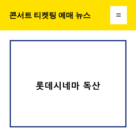
컨
텐
콘서트 티켓팅 예매 뉴스
메
츠
로
뉴
건
너
뛰
기