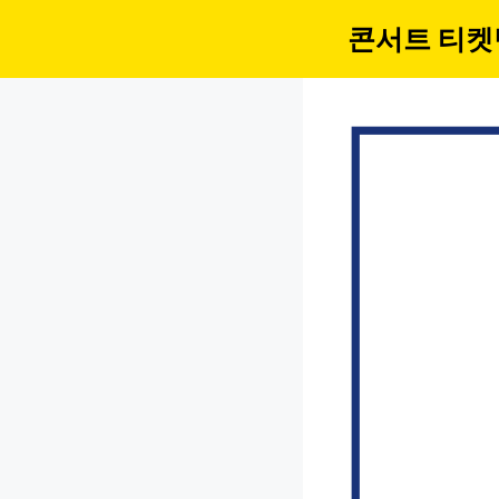
컨
콘서트 티켓
텐
츠
로
건
너
뛰
기