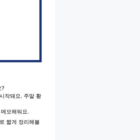
?
시작돼요. 주말 황
 메모해둬요.
지로 짧게 정리해볼