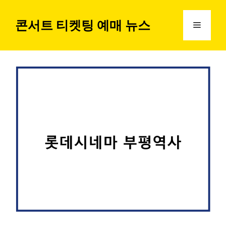
컨
텐
콘서트 티켓팅 예매 뉴스
메
츠
로
뉴
건
너
뛰
기