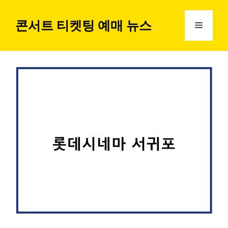
컨
텐
콘서트 티켓팅 예매 뉴스
메
츠
로
뉴
건
너
뛰
기