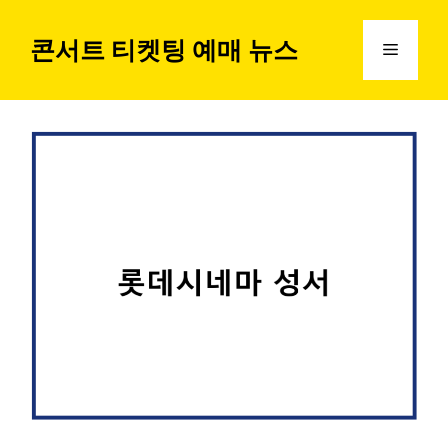
컨
텐
콘서트 티켓팅 예매 뉴스
메
츠
로
뉴
건
너
뛰
기