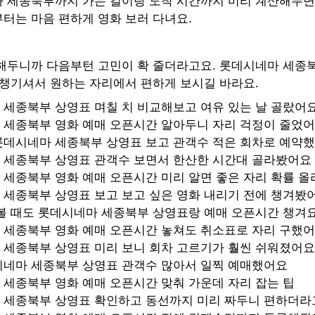
 세종북부까지 가는 길이랑 도착 시간까지 미리 계산해두면
터는 마음 편하게 영화 보러 다녀요.
해두니까 다음부턴 고민이 확 줄더라고요. 롯데시네마 세종
 챙기셔서 원하는 자리에서 편하게 보시길 바라요.
세종북부 상영표 며칠 치 비교해보고 여유 있는 날 골랐어
 세종북부 영화 예매 오픈시간 알아두니 자리 걱정이 줄었
롯데시네마 세종북부 상영표 보고 관객수 적은 회차로 예약
 세종북부 상영표 관객수 보면서 한산한 시간대 골라봤어요
세종북부 영화 예매 오픈시간 미리 알면 좋은 자리 확률 
 세종북부 상영표 보고 보고 싶은 영화 내리기 전에 챙겨봤
볼 때도 롯데시네마 세종북부 상영표랑 예매 오픈시간 챙겨
 세종북부 영화 예매 오픈시간 놓쳐도 취소표로 자리 구했
 세종북부 상영표 미리 보니 회차 고르기가 훨씬 쉬워졌어요
시네마 세종북부 상영표 관객수 많아서 일찍 예매했어요
세종북부 영화 예매 오픈시간 맞춰 가운데 자리 잡는 팁
 세종북부 상영표 확인하고 동선까지 미리 짜두니 편하더라