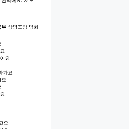
 완벽해요. 저도
북부 상영표랑 영화
요
어요
했어요
올라가요
어요
요
어요
고요