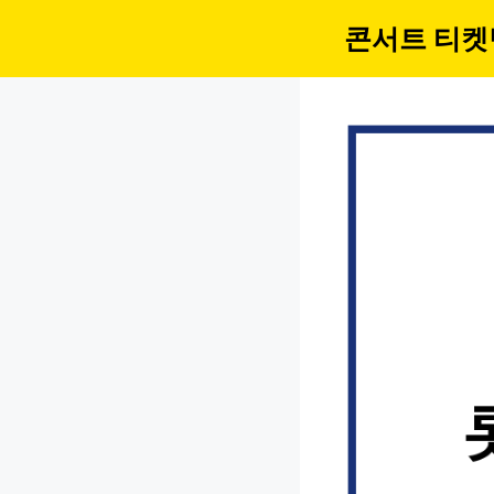
컨
콘서트 티켓
텐
츠
로
건
너
뛰
기