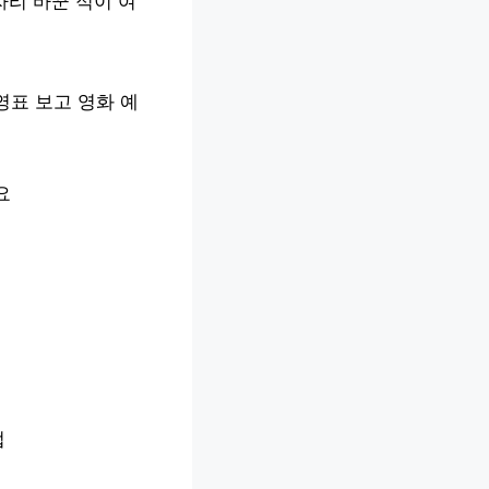
자리 바꾼 적이 여
영표 보고 영화 예
요
법