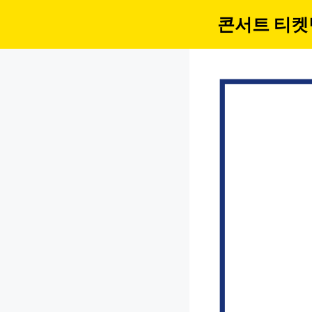
컨
콘서트 티켓
텐
츠
로
건
너
뛰
기