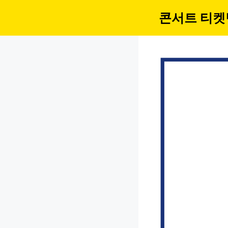
컨
콘서트 티켓
텐
츠
로
건
너
뛰
기