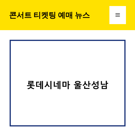
컨
텐
콘서트 티켓팅 예매 뉴스
메
츠
로
뉴
건
너
뛰
기