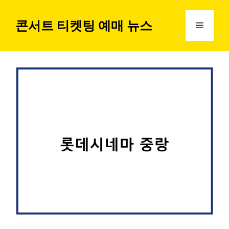
컨
텐
콘서트 티켓팅 예매 뉴스
메
츠
로
뉴
건
너
뛰
기