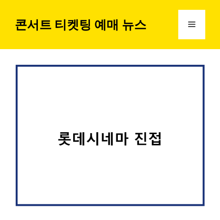
컨
텐
콘서트 티켓팅 예매 뉴스
메
츠
로
뉴
건
너
뛰
기