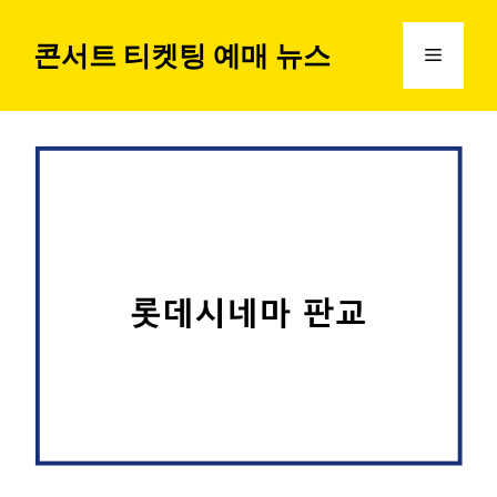
컨
텐
콘서트 티켓팅 예매 뉴스
메
츠
로
뉴
건
너
뛰
기