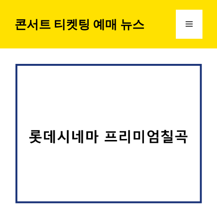
컨
텐
콘서트 티켓팅 예매 뉴스
메
츠
로
뉴
건
너
뛰
기