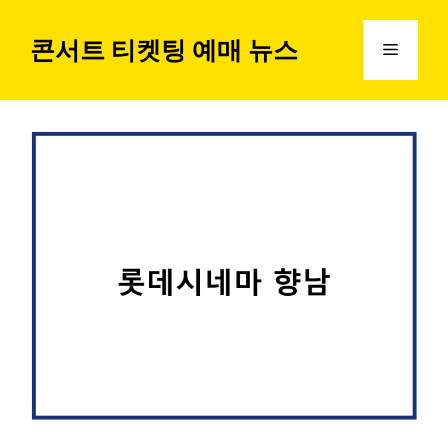
컨
텐
콘서트 티켓팅 예매 뉴스
메
츠
로
뉴
건
너
뛰
기