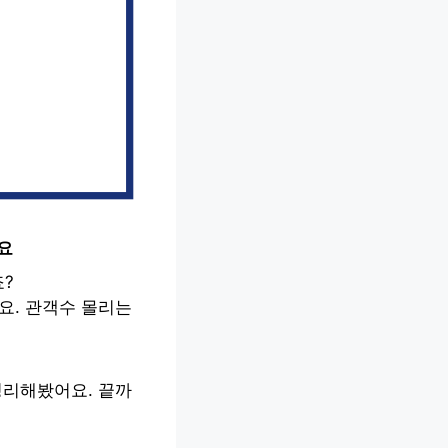
요
?
요. 관객수 몰리는
정리해봤어요. 끝까