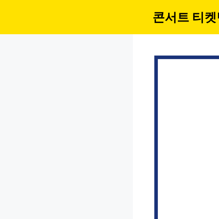
컨
콘서트 티켓
텐
츠
로
건
너
뛰
기