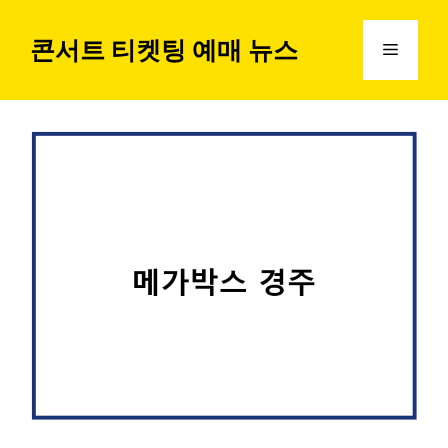
컨
텐
콘서트 티켓팅 예매 뉴스
메
츠
로
뉴
건
너
뛰
기