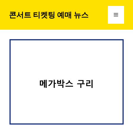
컨
텐
콘서트 티켓팅 예매 뉴스
메
츠
로
뉴
건
너
뛰
기