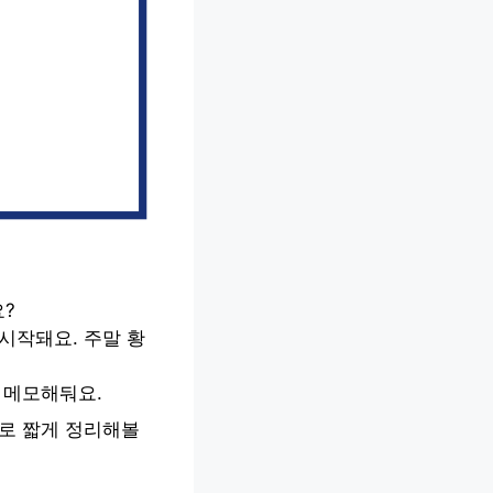
?
시작돼요. 주말 황
 메모해둬요.
지로 짧게 정리해볼