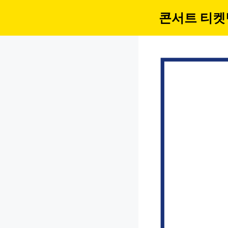
컨
콘서트 티켓
텐
츠
로
건
너
뛰
기