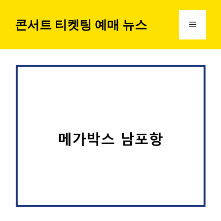
컨
텐
콘서트 티켓팅 예매 뉴스
메
츠
로
뉴
건
너
뛰
기