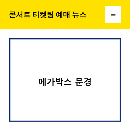
컨
텐
콘서트 티켓팅 예매 뉴스
메
츠
로
뉴
건
너
뛰
기