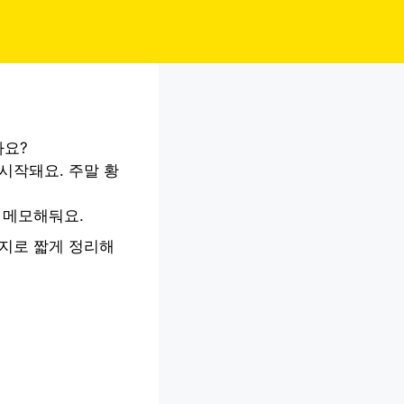
까요?
시작돼요. 주말 황
 메모해둬요.
가지로 짧게 정리해