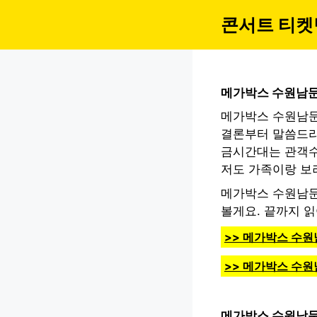
컨
콘서트 티켓
텐
츠
로
건
메가박스 수원남문
너
뛰
메가박스 수원남문
기
결론부터 말씀드리
금시간대는 관객수
저도 가족이랑 보
메가박스 수원남문
볼게요. 끝까지 
>> 메가박스 수원
>> 메가박스 수
메가박스 수원남문