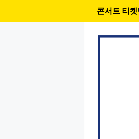
컨
콘서트 티켓
텐
츠
로
건
너
뛰
기