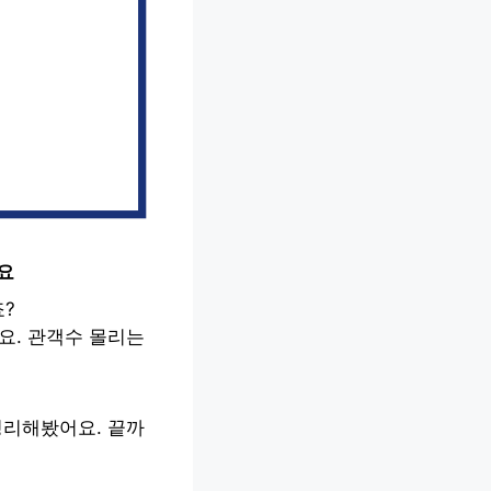
요
?
요. 관객수 몰리는
정리해봤어요. 끝까