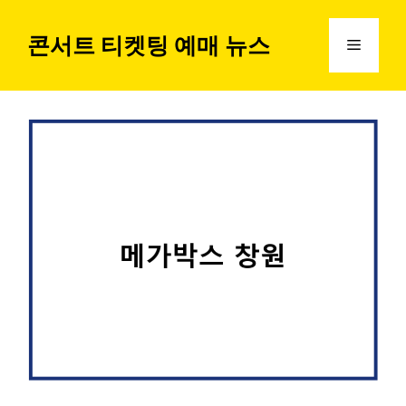
컨
텐
콘서트 티켓팅 예매 뉴스
메
츠
로
뉴
건
너
뛰
기