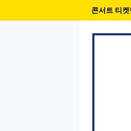
컨
콘서트 티켓
텐
츠
로
건
너
뛰
기