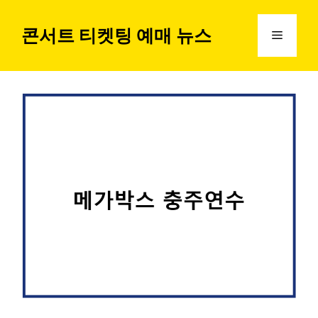
컨
텐
콘서트 티켓팅 예매 뉴스
메
츠
로
뉴
건
너
뛰
기