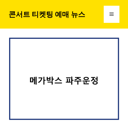
컨
텐
콘서트 티켓팅 예매 뉴스
메
츠
로
뉴
건
너
뛰
기