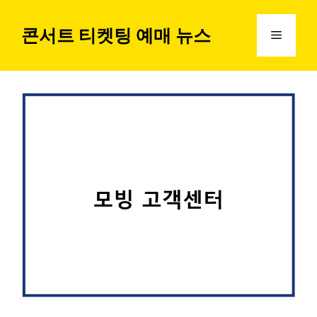
컨
텐
콘서트 티켓팅 예매 뉴스
메
츠
로
뉴
건
너
뛰
기